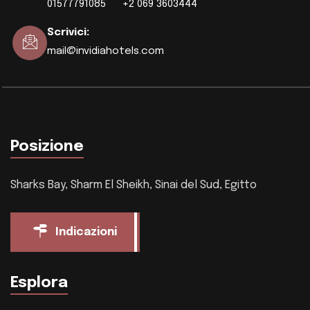
01577791085
+2 069 3603444
Scrivici
:
mail@invidiahotels.com
Posizione
Sharks Bay, Sharm El Sheikh, Sinai del Sud, Egitto
Indicazioni
Esplora