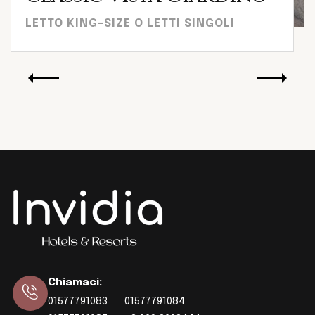
LETTO KING-SIZE O LETTI SINGOLI
29 m²
Vista Giardino
Chiamaci
:
01577791083
01577791084