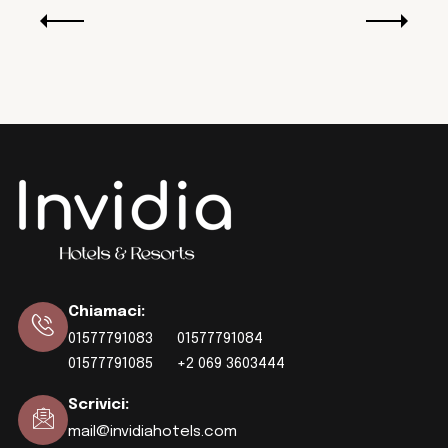
29 m²
Vista Giardino
Chiamaci
:
01577791083
01577791084
01577791085
+2 069 3603444
Scrivici
:
mail@invidiahotels.com