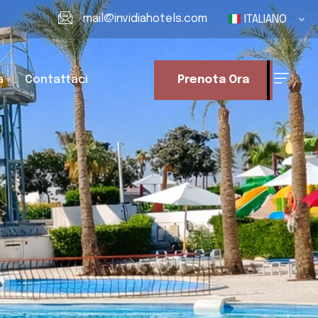
mail@invidiahotels.com
ITALIANO
a
Contattaci
Prenota Ora