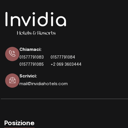
Chiamaci
:
01577791083
01577791084
01577791085
+2 069 3603444
Scrivici
:
mail@invidiahotels.com
Posizione