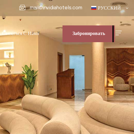
mail@invidiahotels.com
РУССКИЙ
Связаться С Нами
Забронировать