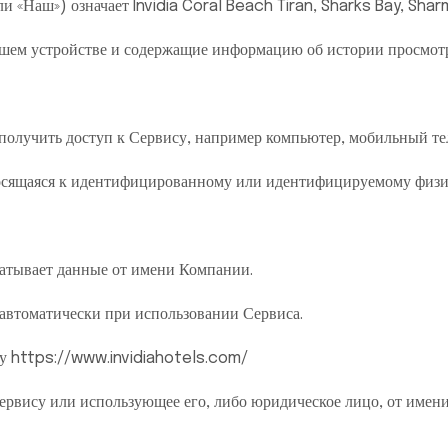
 «Наш») означает Invidia Coral Beach Tiran, Sharks Bay, Sharm
шем устройстве и содержащие информацию об истории просмотр
получить доступ к Сервису, например компьютер, мобильный те
осящаяся к идентифицированному или идентифицируемому физи
абатывает данные от имени Компании.
автоматически при использовании Сервиса.
есу https://www.invidiahotels.com/
ервису или использующее его, либо юридическое лицо, от имени